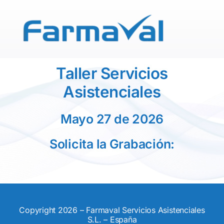
Saltar
al
contenido
Taller Servicios
Asistenciales
Mayo 27 de 2026
Solicita la Grabación:
Copyright 2026 – Farmaval Servicios Asistenciales
S.L. – España