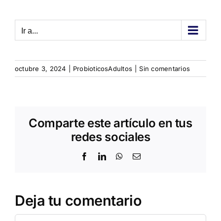
Saltar
al
Ir a...
contenido
octubre 3, 2024
|
ProbioticosAdultos
|
Sin comentarios
Comparte este artículo en tus
redes sociales
Facebook
LinkedIn
WhatsApp
Correo
electrónico
Deja tu comentario
Comentar