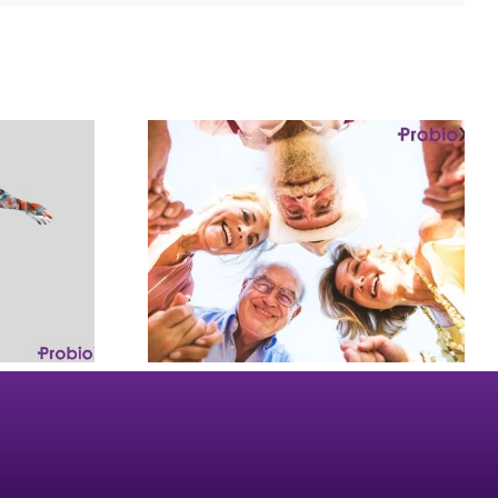
beríamos
robiótico?