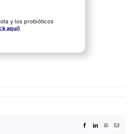
ota y los probióticos
ck aquí)
Facebook
LinkedIn
WhatsApp
Correo
electró