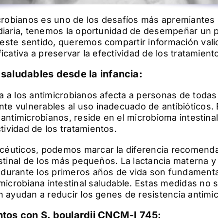
icrobianos es uno de los desafíos más apremiantes p
diaria, tenemos la oportunidad de desempeñar un pa
este sentido, queremos compartir información vali
icativa a preservar la efectividad de los tratamient
saludables desde la infancia:
 a los antimicrobianos afecta a personas de todas
e vulnerables al uso inadecuado de antibióticos. 
 antimicrobianos, reside en el microbioma intestina
ividad de los tratamientos.
céuticos, podemos marcar la diferencia recomend
estinal de los más pequeños. La lactancia materna y
durante los primeros años de vida son fundamenta
crobiana intestinal saludable. Estas medidas no 
n ayudan a reducir los genes de resistencia antimic
ntos con S. boulardii CNCM-I 745: